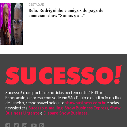
DESTAQUE
Belo, Rodriguinho e amigos do pagode
anunciam show “Somos 90…”
Sucesso! é um portal de notícias pertencente à Editora
Espetáculo, empresa com sede em São Paulo e escritório no Rio
de Janeiro, responsável pelo site
showbusiness.com.br
e pelas
newsletters
Sucesso e-mailing
,
Show Business Express
,
Show
Business Urgente
e
Disparo Show Business
.