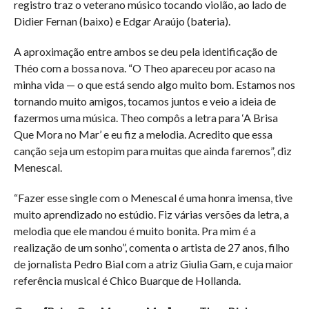
registro traz o veterano músico tocando violão, ao lado de
Didier Fernan (baixo) e Edgar Araújo (bateria).
A aproximação entre ambos se deu pela identificação de
Théo com a bossa nova. “O Theo apareceu por acaso na
minha vida — o que está sendo algo muito bom. Estamos nos
tornando muito amigos, tocamos juntos e veio a ideia de
fazermos uma música. Theo compôs a letra para ‘A Brisa
Que Mora no Mar’ e eu fiz a melodia. Acredito que essa
canção seja um estopim para muitas que ainda faremos”, diz
Menescal.
“Fazer esse single com o Menescal é uma honra imensa, tive
muito aprendizado no estúdio. Fiz várias versões da letra, a
melodia que ele mandou é muito bonita. Pra mim é a
realização de um sonho”, comenta o artista de 27 anos, filho
de jornalista Pedro Bial com a atriz Giulia Gam, e cuja maior
referência musical é Chico Buarque de Hollanda.