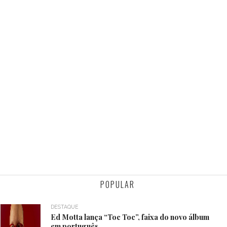
POPULAR
DESTAQUE
Ed Motta lança “Toc Toc”, faixa do novo álbum
em português