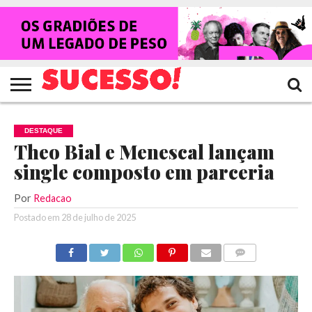
HOME
NOTÍCIAS
SHOWS
ENTREVISTAS
CLIQUES
RANKING
TV
REVISTA
CROWLEY
SUCESSO!
SUCESSO!
DESTAQUE
Theo Bial e Menescal lançam
single composto em parceria
Por
Redacao
Postado em
28 de julho de 2025
COMENTÁRIOS