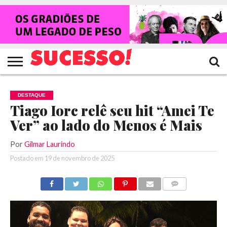
HOME
NOTÍCIAS
SHOWS
ENTREVISTAS
CLIQUES
RANKING
TV
REVISTA
CROWLEY
SUCESSO!
SUCESSO!
DESTAQUE
Tiago Iorc relê seu hit “Amei Te
Ver” ao lado do Menos é Mais
Por
Gilmar Laurindo
Postado em
19 de novembro de 2025
COMENTÁRIOS