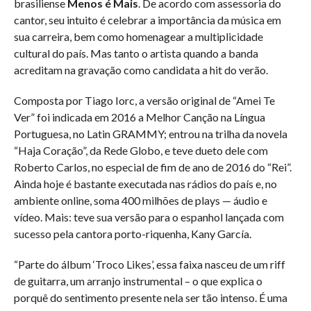
brasiliense
Menos é Mais
. De acordo com assessoria do
cantor, seu intuito é celebrar a importância da música em
sua carreira, bem como homenagear a multiplicidade
cultural do país. Mas tanto o artista quando a banda
acreditam na gravação como candidata a hit do verão.
Composta por Tiago Iorc, a versão original de “Amei Te
Ver” foi indicada em 2016 a Melhor Canção na Língua
Portuguesa, no Latin GRAMMY; entrou na trilha da novela
“Haja Coração”, da Rede Globo, e teve dueto dele com
Roberto Carlos, no especial de fim de ano de 2016 do “Rei”.
Ainda hoje é bastante executada nas rádios do país e, no
ambiente online, soma 400 milhões de plays — áudio e
vídeo. Mais: teve sua versão para o espanhol lançada com
sucesso pela cantora porto-riquenha, Kany García.
“Parte do álbum ‘Troco Likes’, essa faixa nasceu de um riff
de guitarra, um arranjo instrumental – o que explica o
porquê do sentimento presente nela ser tão intenso. É uma