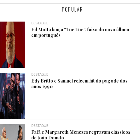
POPULAR
DESTAQUE
Ed Motta lança “Toc Toc”, faixa do novo álbum
em português
DESTAQUE
Edy Britto e Samuel releem hit do pagode dos
anos 1990
DESTAQUE
Fafá e Margareth Menezes regravam clássicos
de João Donato