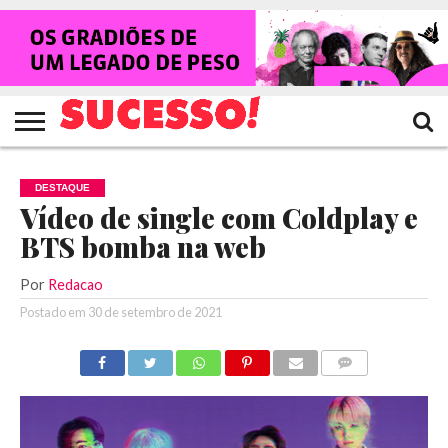
HOME
NOTÍCIAS
SHOWS
ENTREVISTAS
CLIQUES
RANKING
TV
REVISTA
CROWLEY
SUCESSO!
SUCESSO!
DESTAQUE
Vídeo de single com Coldplay e
BTS bomba na web
Por
Redacao
Postado em
30 de setembro de 2021
COMENTÁRIOS