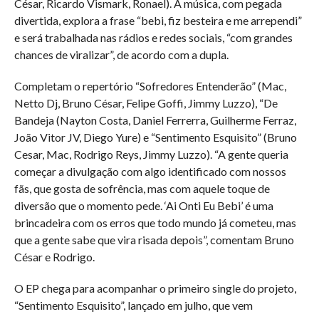
César, Ricardo Vismark, Ronael). A música, com pegada
divertida, explora a frase “bebi, fiz besteira e me arrependi”
e será trabalhada nas rádios e redes sociais, “com grandes
chances de viralizar”, de acordo com a dupla.
Completam o repertório “Sofredores Entenderão” (Mac,
Netto Dj, Bruno César, Felipe Goffi, Jimmy Luzzo), “De
Bandeja (Nayton Costa, Daniel Ferrerra, Guilherme Ferraz,
João Vitor JV, Diego Yure) e “Sentimento Esquisito” (Bruno
Cesar, Mac, Rodrigo Reys, Jimmy Luzzo). “A gente queria
começar a divulgação com algo identificado com nossos
fãs, que gosta de sofrência, mas com aquele toque de
diversão que o momento pede. ‘Ai Onti Eu Bebi’ é uma
brincadeira com os erros que todo mundo já cometeu, mas
que a gente sabe que vira risada depois”, comentam Bruno
César e Rodrigo.
O EP chega para acompanhar o primeiro single do projeto,
“Sentimento Esquisito”, lançado em julho, que vem