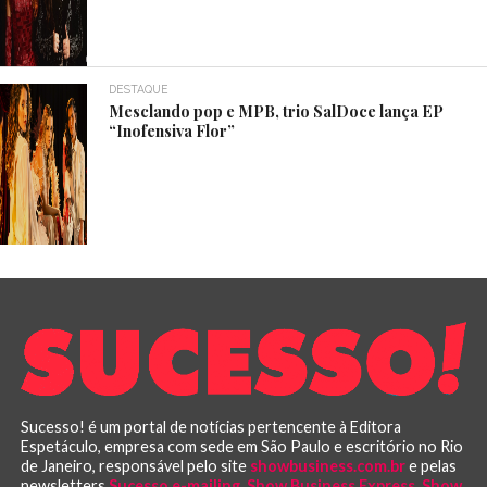
DESTAQUE
Mesclando pop e MPB, trio SalDoce lança EP
“Inofensiva Flor”
Sucesso! é um portal de notícias pertencente à Editora
Espetáculo, empresa com sede em São Paulo e escritório no Rio
de Janeiro, responsável pelo site
showbusiness.com.br
e pelas
newsletters
Sucesso e-mailing
,
Show Business Express
,
Show