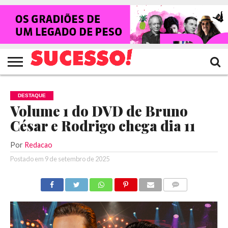
HOME
NOTÍCIAS
SHOWS
ENTREVISTAS
CLIQUES
RANKING
TV
REVISTA
CROWLEY
SUCESSO!
SUCESSO!
DESTAQUE
Volume 1 do DVD de Bruno
César e Rodrigo chega dia 11
Por
Redacao
Postado em
9 de setembro de 2025
COMENTÁRIOS