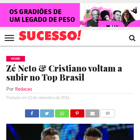
HOME
NOTÍCIAS
SHOWS
ENTREVISTAS
CLIQUES
RANKING
TV
REVISTA
CROWLEY
SUCESSO!
SUCESSO!
HOME
Zé Neto & Cristiano voltam a
subir no Top Brasil
Por
Redacao
Postado em
12 de setembro de 2016
COMENTÁRIOS