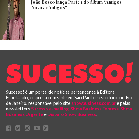
João Bosco lança Parte 1 do álbum “Amigos
Novos e Antigos”
Sucesso! é um portal de notícias pertencente à Editora
Espetáculo, empresa com sede em São Paulo e escritório no Rio
de Janeiro, responsável pelo site
showbusiness.com.br
e pelas
newsletters
Sucesso e-mailing
,
Show Business Express
,
Show
Business Urgente
e
Disparo Show Business
.