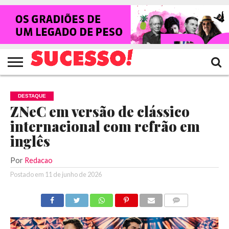
HOME
NOTÍCIAS
SHOWS
ENTREVISTAS
CLIQUES
RANKING
TV
REVISTA
CROWLEY
SUCESSO!
SUCESSO!
DESTAQUE
ZNeC em versão de clássico
internacional com refrão em
inglês
Por
Redacao
Postado em
11 de junho de 2026
COMENTÁRIOS