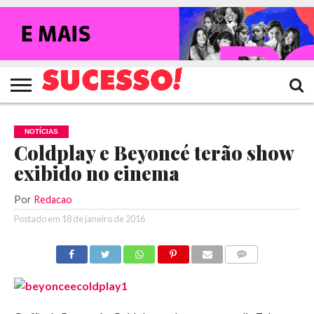
HOME
NOTÍCIAS
SHOWS
ENTREVISTAS
CLIQUES
RANKING
TV
REVISTA
CROWLEY
SUCESSO!
SUCESSO!
NOTÍCIAS
Coldplay e Beyoncé terão show
exibido no cinema
Por
Redacao
Postado em
18 de janeiro de 2016
COMENTÁRIOS