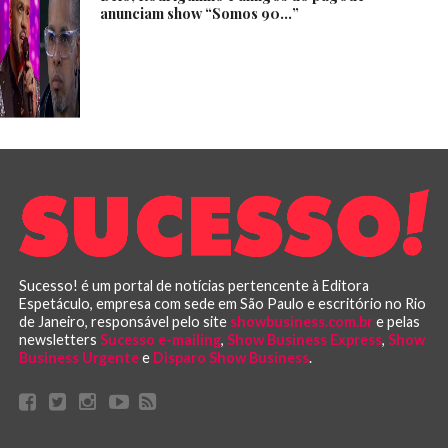
anunciam show “Somos 90…”
Sucesso! é um portal de notícias pertencente à Editora
Espetáculo, empresa com sede em São Paulo e escritório no Rio
de Janeiro, responsável pelo site
showbusiness.com.br
e pelas
newsletters
Sucesso e-mailing
,
Show Business Express
,
Show
Business Urgente
e
Disparo Show Business
.