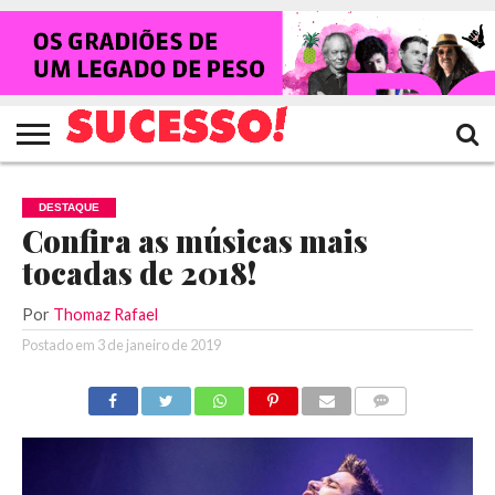
HOME
NOTÍCIAS
SHOWS
ENTREVISTAS
CLIQUES
RANKING
TV
REVISTA
CROWLEY
SUCESSO!
SUCESSO!
DESTAQUE
Confira as músicas mais
tocadas de 2018!
Por
Thomaz Rafael
Postado em
3 de janeiro de 2019
COMENTÁRIOS