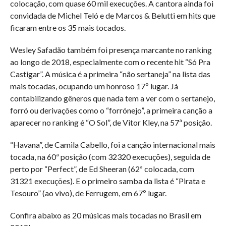
colocação, com quase 60 mil execuções. A cantora ainda foi
convidada de Michel Teló e de Marcos & Belutti em hits que
ficaram entre os 35 mais tocados.
Wesley Safadão também foi presença marcante no ranking
ao longo de 2018, especialmente com o recente hit “Só Pra
Castigar”. A música é a primeira “não sertaneja” na lista das
mais tocadas, ocupando um honroso 17º lugar. Já
contabilizando gêneros que nada tem a ver com o sertanejo,
forró ou derivações como o “forrónejo”, a primeira canção a
aparecer no ranking é “O Sol”, de Vitor Kley, na 57ª posição.
“Havana”, de Camila Cabello, foi a canção internacional mais
tocada, na 60ª posição (com 32320 execuções), seguida de
perto por “Perfect”, de Ed Sheeran (62ª colocada, com
31321 execuções). E o primeiro samba da lista é “Pirata e
Tesouro” (ao vivo), de Ferrugem, em 67º lugar.
Confira abaixo as 20 músicas mais tocadas no Brasil em