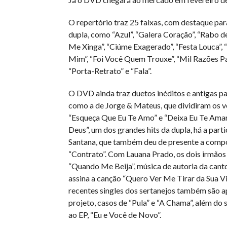
O repertório traz 25 faixas, com destaque par
dupla, como “Azul”, “Galera Coração”, “Rabo de
Me Xinga”, “Ciúme Exagerado”, “Festa Louca”,
Mim”, “Foi Você Quem Trouxe”, “Mil Razões Pa
“Porta-Retrato” e “Fala”.
O DVD ainda traz duetos inéditos e antigas pa
como a de Jorge & Mateus, que dividiram os vo
“Esqueça Que Eu Te Amo” e “Deixa Eu Te Amar”
Deus”, um dos grandes hits da dupla, há a part
Santana, que também deu de presente a comp
“Contrato”. Com Lauana Prado, os dois irmãos
“Quando Me Beija”, música de autoria da can
assina a canção “Quero Ver Me Tirar da Sua Vi
recentes singles dos sertanejos também são 
projeto, casos de “Pula” e “A Chama”, além do
ao EP, “Eu e Você de Novo”.