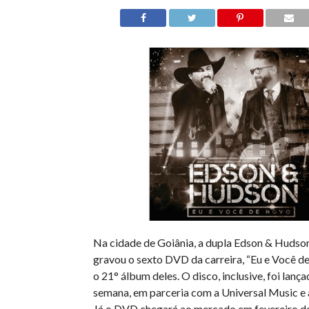
Na cidade de Goiânia, a dupla Edson & Hudson 
gravou o sexto DVD da carreira, “Eu e Você 
o 21° álbum deles. O disco, inclusive, foi lanç
semana, em parceria com a Universal Music e a
Já o DVD chegará ao mercado em fevereiro d