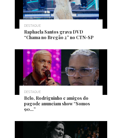
DESTAQUE
Raphaela Santos grava DVD
“Chama no Bregão 2” no CTN-SP
DESTAQUE
Belo, Rodriguinho e amigos do
pagode anunciam show “Somos
90…”