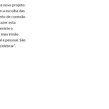
te novo projeto:
 a escolha das
onto de conexão
razer esta
existe o
e meu irmão
l e pessoal. São
celebrar”.