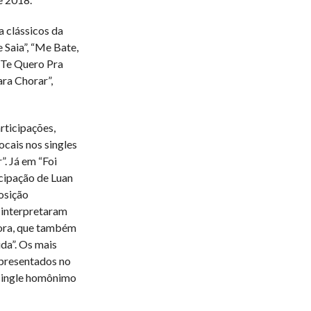
a clássicos da
 Saia”, “Me Bate,
 “Te Quero Pra
ra Chorar”,
rticipações,
cais nos singles
. Já em “Foi
icipação de Luan
osição
 interpretaram
tora, que também
da”. Os mais
apresentados no
 single homônimo