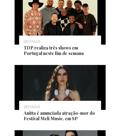
DESTAQUE
TDP realiza três shows em
Portugal neste fim de semana
DESTAQUE
Anitta é anunciada atração-mor do
Festival Meli Music, em SP