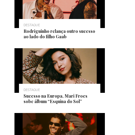
DESTAQUE
Rodriguinho relança outro sucesso
ao lado do filho Gaab
DESTAQUE
Sucesso na Europa, Mari Froes
sobe álbum “Esquina do Sol”