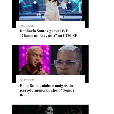
DESTAQUE
Raphaela Santos grava DVD
“Chama no Bregão 2” no CTN-SP
DESTAQUE
Belo, Rodriguinho e amigos do
pagode anunciam show “Somos
90…”