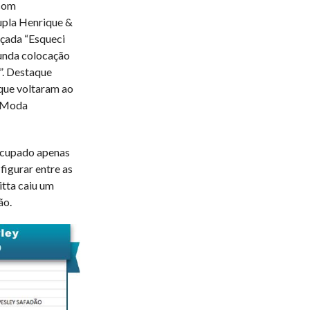
 com
dupla Henrique &
çada “Esqueci
gunda colocação
”. Destaque
que voltaram ao
 “Moda
ocupado apenas
 figurar entre as
tta caiu um
ão.