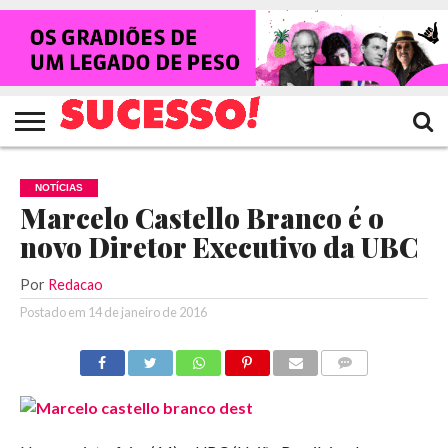
HOME
NOTÍCIAS
SHOWS
ENTREVISTAS
CLIQUES
RANKING
TV
REVISTA
CROWLEY
SUCESSO!
SUCESSO!
NOTÍCIAS
Marcelo Castello Branco é o
novo Diretor Executivo da UBC
Por
Redacao
Postado em
14 de janeiro de 2016
COMENTÁRIOS