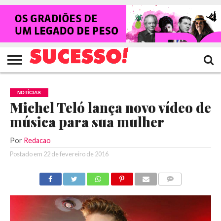
HOME
NOTÍCIAS
SHOWS
ENTREVISTAS
CLIQUES
RANKING
TV
REVISTA
CROWLEY
SUCESSO!
SUCESSO!
NOTÍCIAS
Michel Teló lança novo vídeo de
música para sua mulher
Por
Redacao
Postado em
22 de fevereiro de 2016
COMENTÁRIOS