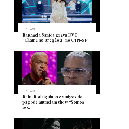
DESTAQUE
Raphaela Santos grava DVD
“Chama no Bregão 2” no CTN-SP
DESTAQUE
Belo, Rodriguinho e amigos do
pagode anunciam show “Somos
90…”