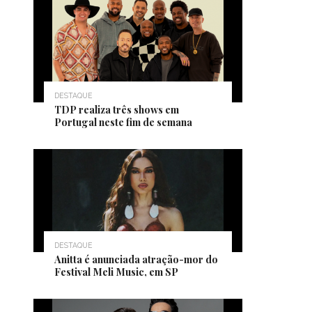
DESTAQUE
TDP realiza três shows em
Portugal neste fim de semana
DESTAQUE
Anitta é anunciada atração-mor do
Festival Meli Music, em SP