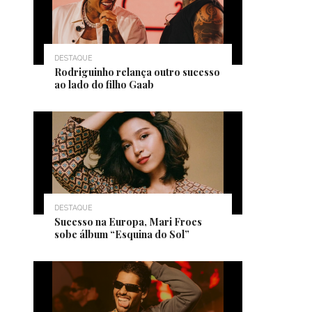
DESTAQUE
Rodriguinho relança outro sucesso
ao lado do filho Gaab
DESTAQUE
Sucesso na Europa, Mari Froes
sobe álbum “Esquina do Sol”