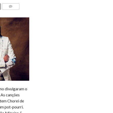
COMENTÁRIOS
ano divulgaram o
. As canções
ntem Chorei de
um pot-pourri.
oão Mineiro &