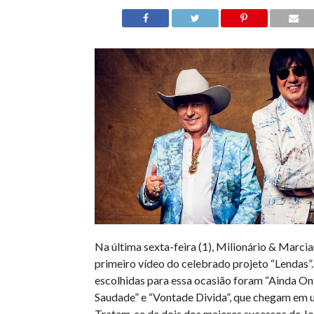
Na última sexta-feira (1), Milionário & Marci
primeiro vídeo do celebrado projeto “Lendas”
escolhidas para essa ocasião foram “Ainda O
Saudade” e “Vontade Divida”, que chegam em 
Tratam-se de dois dos maiores sucessos de J