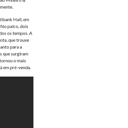
amente.
ibank Hall, em
No palco, dois
dos os tempos. A
ota, que trouxe
uanto para a
os que surgiram
 tornou o mais
tá em pré-venda.