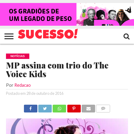
HOME
NOTÍCIAS
SHOWS
ENTREVISTAS
CLIQUES
RANKING
TV
REVISTA
CROWLEY
SUCESSO!
SUCESSO!
NOTÍCIAS
MP assina com trio do The
Voice Kids
Por
Redacao
Postado em
28 de outubro de 2016
COMENTÁRIOS