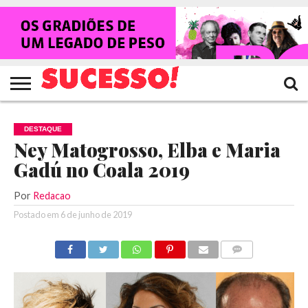
HOME
NOTÍCIAS
SHOWS
ENTREVISTAS
CLIQUES
RANKING
TV
REVISTA
CROWLEY
SUCESSO!
SUCESSO!
DESTAQUE
Ney Matogrosso, Elba e Maria
Gadú no Coala 2019
Por
Redacao
Postado em
6 de junho de 2019
COMENTÁRIOS