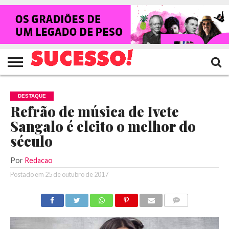
HOME
NOTÍCIAS
SHOWS
ENTREVISTAS
CLIQUES
RANKING
TV
REVISTA
CROWLEY
SUCESSO!
SUCESSO!
DESTAQUE
Refrão de música de Ivete
Sangalo é eleito o melhor do
século
Por
Redacao
Postado em
25 de outubro de 2017
COMENTÁRIOS