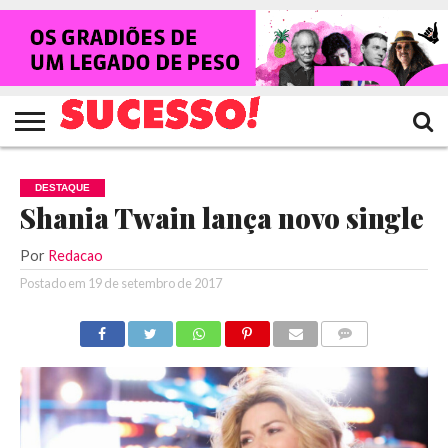
HOME
NOTÍCIAS
SHOWS
ENTREVISTAS
CLIQUES
RANKING
TV
REVISTA
CROWLEY
SUCESSO!
SUCESSO!
DESTAQUE
Shania Twain lança novo single
Por
Redacao
Postado em
19 de setembro de 2017
COMENTÁRIOS