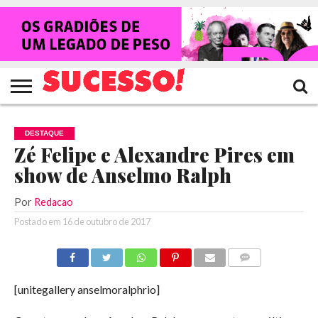
HOME
NOTÍCIAS
SHOWS
ENTREVISTAS
CLIQUES
RANKING
TV
REVISTA
CROWLEY
SUCESSO!
SUCESSO!
DESTAQUE
Zé Felipe e Alexandre Pires em
show de Anselmo Ralph
Por
Redacao
Postado em
16 de outubro de 2017
COMENTÁRIOS
[unitegallery anselmoralphrio]