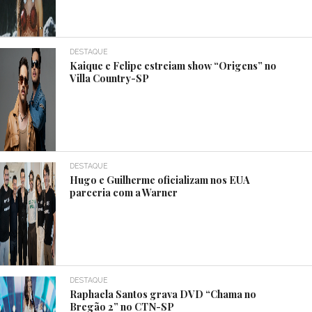
DESTAQUE
Kaique e Felipe estreiam show “Origens” no
Villa Country-SP
DESTAQUE
Hugo e Guilherme oficializam nos EUA
parceria com a Warner
DESTAQUE
Raphaela Santos grava DVD “Chama no
Bregão 2” no CTN-SP