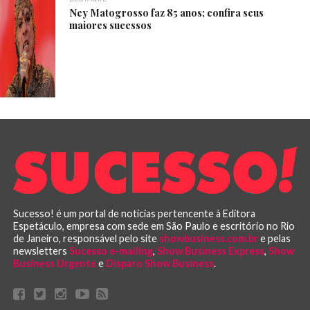
Ney Matogrosso faz 85 anos; confira seus
maiores sucessos
Sucesso! é um portal de notícias pertencente à Editora
Espetáculo, empresa com sede em São Paulo e escritório no Rio
de Janeiro, responsável pelo site
showbusiness.com.br
e pelas
newsletters
Sucesso e-mailing
,
Show Business Express
,
Show
Business Urgente
e
Disparo Show Business
.