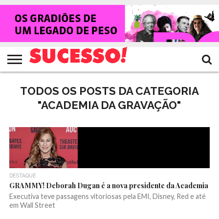
HOME
NOTÍCIAS
SHOWS
ENTREVISTAS
CLIQUES
RANKING
TV
REVISTA
CROWLEY
SUCESSO!
SUCESSO!
TODOS OS POSTS DA CATEGORIA
"ACADEMIA DA GRAVAÇÃO"
DESTAQUE
GRAMMY! Deborah Dugan é a nova presidente da Academia
Executiva teve passagens vitoriosas pela EMI, Disney, Red e até
em Wall Street