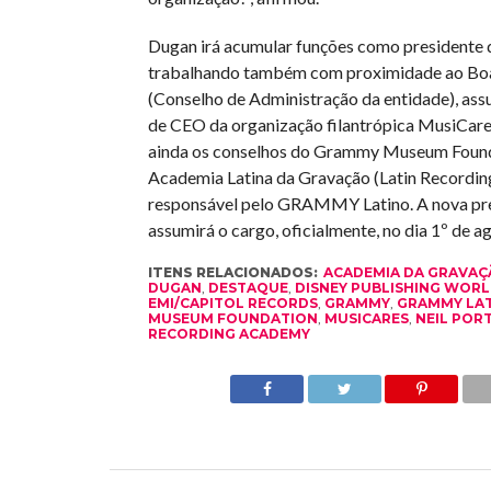
Dugan irá acumular funções como presidente
trabalhando também com proximidade ao Boa
(Conselho de Administração da entidade), as
de CEO da organização filantrópica MusiCare
ainda os conselhos do Grammy Museum Found
Academia Latina da Gravação (Latin Recordi
responsável pelo GRAMMY Latino. A nova pr
assumirá o cargo, oficialmente, no dia 1º de a
ITENS RELACIONADOS:
ACADEMIA DA GRAVAÇ
DUGAN
,
DESTAQUE
,
DISNEY PUBLISHING WOR
EMI/CAPITOL RECORDS
,
GRAMMY
,
GRAMMY LA
MUSEUM FOUNDATION
,
MUSICARES
,
NEIL PO
RECORDING ACADEMY