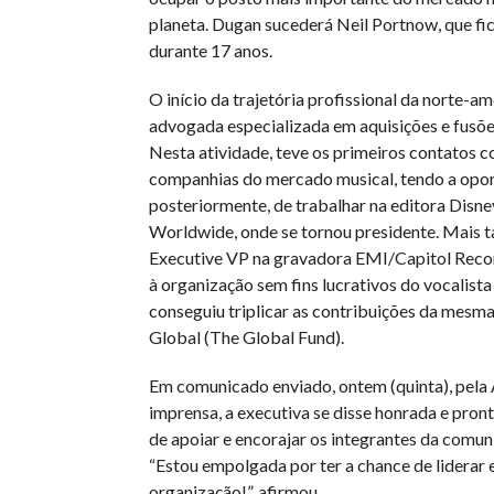
planeta. Dugan sucederá Neil Portnow, que fi
durante 17 anos.
O início da trajetória profissional da norte-a
advogada especializada em aquisições e fusõe
Nesta atividade, teve os primeiros contatos 
companhias do mercado musical, tendo a opor
posteriormente, de trabalhar na editora Disne
Worldwide, onde se tornou presidente. Mais ta
Executive VP na gravadora EMI/Capitol Record
à organização sem fins lucrativos do vocalist
conseguiu triplicar as contribuições da mesm
Global (The Global Fund).
Em comunicado enviado, ontem (quinta), pela
imprensa, a executiva se disse honrada e pront
de apoiar e encorajar os integrantes da comun
“Estou empolgada por ter a chance de liderar 
organização!”, afirmou.