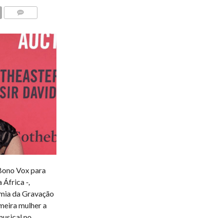
COMENTÁRIOS
Bono Vox para
 África -,
mia da Gravação
meira mulher a
usical no