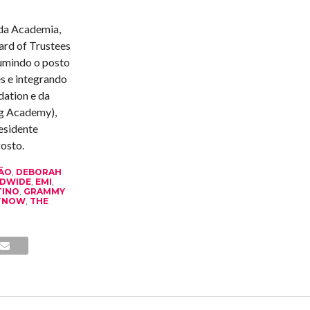
 da Academia,
rd of Trustees
sumindo o posto
s e integrando
ation e da
ng Academy),
esidente
gosto.
ÃO
,
DEBORAH
LDWIDE
,
EMI
,
TINO
,
GRAMMY
RTNOW
,
THE