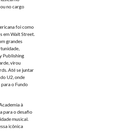
cou no cargo
mericana foi como
s em Walt Street.
com grandes
tunidade,
y Publishing
rde, virou
s. Até se juntar
a do U2, onde
a para o Fundo
 Academia à
a para o desafio
idade musical.
essa icônica