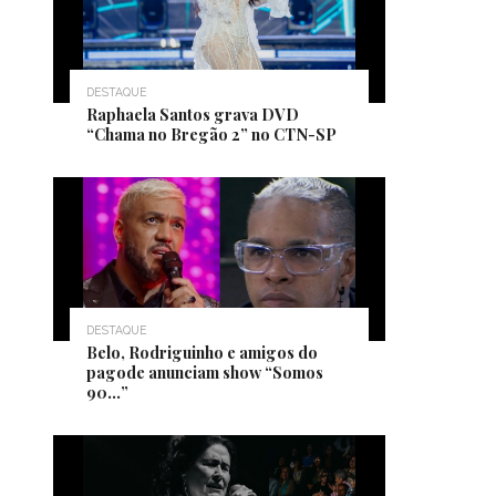
DESTAQUE
Raphaela Santos grava DVD
“Chama no Bregão 2” no CTN-SP
DESTAQUE
Belo, Rodriguinho e amigos do
pagode anunciam show “Somos
90…”