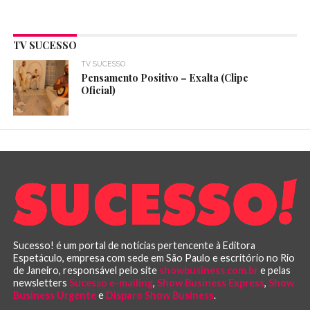
TV SUCESSO
TV SUCESSO
Pensamento Positivo – Exalta (Clipe
Oficial)
Sucesso! é um portal de notícias pertencente à Editora
Espetáculo, empresa com sede em São Paulo e escritório no Rio
de Janeiro, responsável pelo site
showbusiness.com.br
e pelas
newsletters
Sucesso e-mailing
,
Show Business Express
,
Show
Business Urgente
e
Disparo Show Business
.