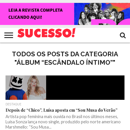
HOME
NOTÍCIAS
SHOWS
ENTREVISTAS
CLIQUES
RANKING
TV
REVISTA
CROWLEY
SUCESSO!
SUCESSO!
TODOS OS POSTS DA CATEGORIA
"ÁLBUM “ESCÂNDALO ÍNTIMO”"
DESTAQUE
Depois de “Chico”, Luísa aposta em “Sou Musa do Verão”
Artista pop feminina mais ouvida no Brasil nos últimos meses,
Luísa Sonza lança novo single, produzido pelo norte americano
Marshmello: “Sou Musa...