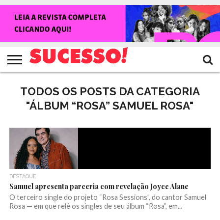
HOME
NOTÍCIAS
SHOWS
ENTREVISTAS
CLIQUES
RANKING
TV
REVISTA
CROWLEY
SUCESSO!
SUCESSO!
TODOS OS POSTS DA CATEGORIA
"ÁLBUM “ROSA” SAMUEL ROSA"
DESTAQUE
Samuel apresenta parceria com revelação Joyce Alane
O terceiro single do projeto “Rosa Sessions”, do cantor Samuel
Rosa — em que relê os singles de seu álbum “Rosa”, em...