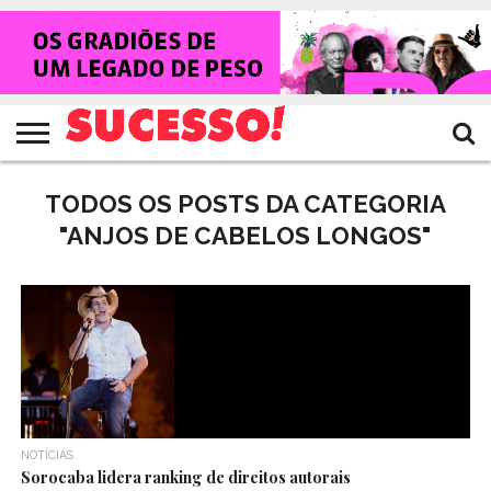
HOME
NOTÍCIAS
SHOWS
ENTREVISTAS
CLIQUES
RANKING
TV
REVISTA
CROWLEY
SUCESSO!
SUCESSO!
TODOS OS POSTS DA CATEGORIA
"ANJOS DE CABELOS LONGOS"
NOTÍCIAS
Sorocaba lidera ranking de direitos autorais