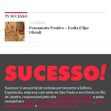
TV SUCESSO
TV SUCESSO
Pensamento Positivo – Exalta (Clipe
Oficial)
Sucesso! é um portal de notícias pertencente à Editora
Espetáculo, empresa com sede em São Paulo e escritório no Rio
de Janeiro, responsável pelo site
showbusiness.com.br
e pelas
newsletters
Sucesso e-mailing
,
Show Business Express
,
Show
Business Urgente
e
Disparo Show Business
.