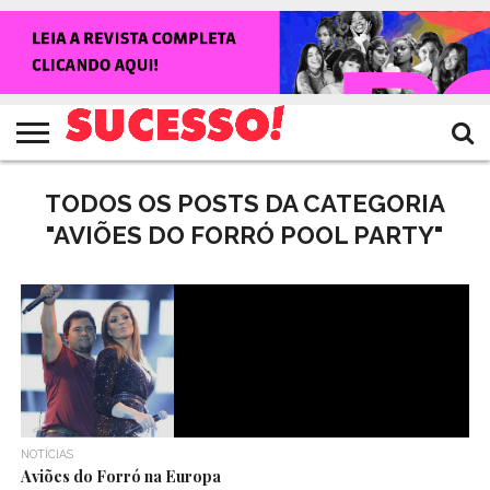
HOME
NOTÍCIAS
SHOWS
ENTREVISTAS
CLIQUES
RANKING
TV
REVISTA
CROWLEY
SUCESSO!
SUCESSO!
TODOS OS POSTS DA CATEGORIA
"AVIÕES DO FORRÓ POOL PARTY"
NOTÍCIAS
Aviões do Forró na Europa