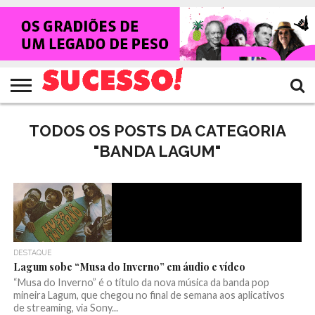
HOME
NOTÍCIAS
SHOWS
ENTREVISTAS
CLIQUES
RANKING
TV
REVISTA
CROWLEY
SUCESSO!
SUCESSO!
TODOS OS POSTS DA CATEGORIA
"BANDA LAGUM"
DESTAQUE
Lagum sobe “Musa do Inverno” em áudio e vídeo
“Musa do Inverno” é o título da nova música da banda pop
mineira Lagum, que chegou no final de semana aos aplicativos
de streaming, via Sony...