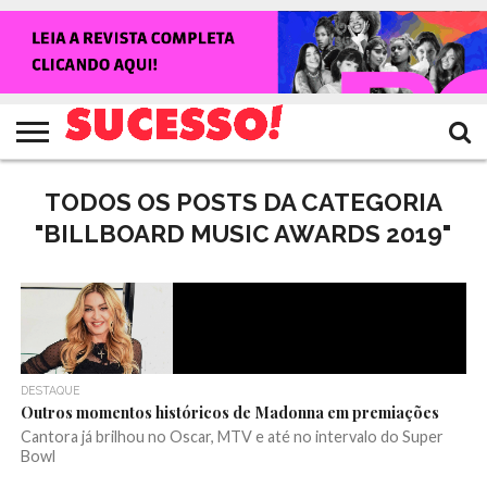
HOME
NOTÍCIAS
SHOWS
ENTREVISTAS
CLIQUES
RANKING
TV
REVISTA
CROWLEY
SUCESSO!
SUCESSO!
TODOS OS POSTS DA CATEGORIA
"BILLBOARD MUSIC AWARDS 2019"
DESTAQUE
Outros momentos históricos de Madonna em premiações
Cantora já brilhou no Oscar, MTV e até no intervalo do Super
Bowl