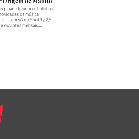
 “Origem de Matuto”
ergipana Iguinho e Lulinha é
novidades da música
na — tem só no Spotify 2,5
e ouvintes mensais,...
a