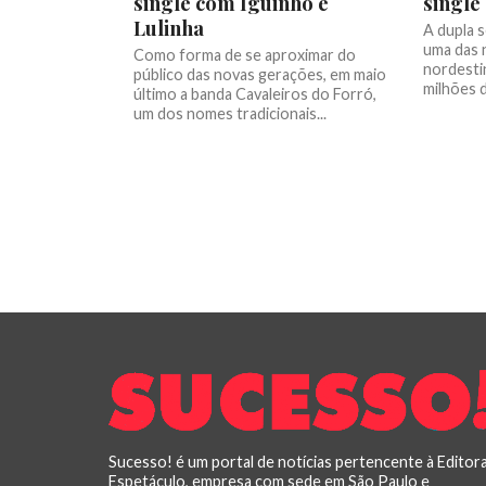
single com Iguinho e
single
Lulinha
A dupla s
uma das 
Como forma de se aproximar do
nordesti
público das novas gerações, em maio
milhões d
último a banda Cavaleiros do Forró,
um dos nomes tradicionais...
Sucesso! é um portal de notícias pertencente à Editor
Espetáculo, empresa com sede em São Paulo e