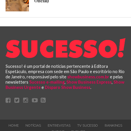
Oficial)
Sucesso! é um portal de notícias pertencente à Editora
Espetáculo, empresa com sede em São Paulo e escritório no Rio
de Janeiro, responsável pelo site
showbusiness.com.br
e pelas
newsletters
Sucesso e-mailing
,
Show Business Express
,
Show
Business Urgente
e
Disparo Show Business
.
HOME
NOTÍCIAS
ENTREVISTAS
TV SUCESSO
RANKINGS