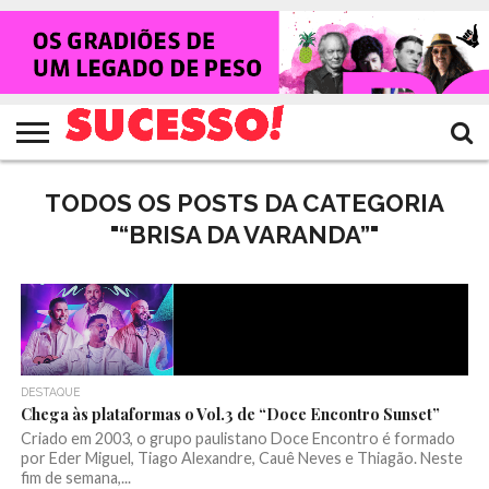
HOME
NOTÍCIAS
SHOWS
ENTREVISTAS
CLIQUES
RANKING
TV
REVISTA
CROWLEY
SUCESSO!
SUCESSO!
TODOS OS POSTS DA CATEGORIA
"“BRISA DA VARANDA”"
DESTAQUE
Chega às plataformas o Vol.3 de “Doce Encontro Sunset”
Criado em 2003, o grupo paulistano Doce Encontro é formado
por Eder Miguel, Tiago Alexandre, Cauê Neves e Thiagão. Neste
fim de semana,...