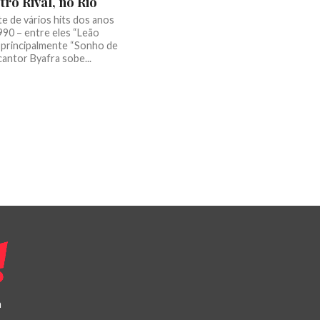
tro Rival, no Rio
e de vários hits dos anos
990 – entre eles “Leão
e principalmente “Sonho de
 cantor Byafra sobe...
a