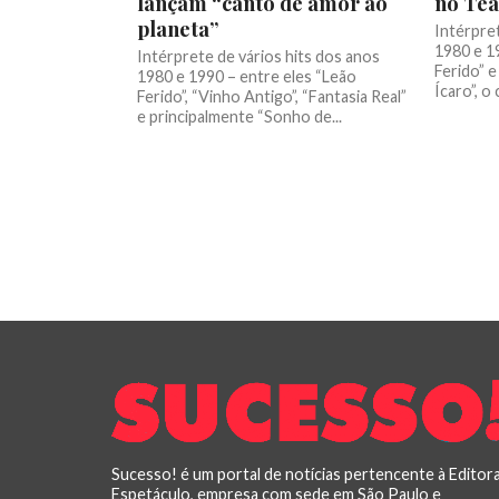
lançam “canto de amor ao
no Tea
planeta”
Intérpret
1980 e 1
Intérprete de vários hits dos anos
Ferido” 
1980 e 1990 – entre eles “Leão
Ícaro”, o
Ferido”, “Vinho Antigo”, “Fantasia Real”
e principalmente “Sonho de...
Sucesso! é um portal de notícias pertencente à Editor
Espetáculo, empresa com sede em São Paulo e