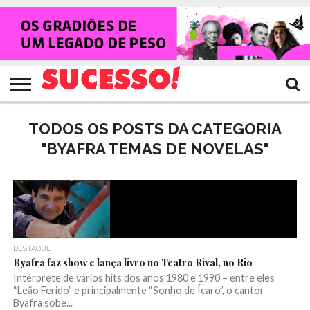
HOME
NOTÍCIAS
SHOWS
ENTREVISTAS
CLIQUES
RANKING
TV
REVISTA
CROWLEY
SUCESSO!
SUCESSO!
TODOS OS POSTS DA CATEGORIA
"BYAFRA TEMAS DE NOVELAS"
DESTAQUE
Byafra faz show e lança livro no Teatro Rival, no Rio
Intérprete de vários hits dos anos 1980 e 1990 – entre eles
“Leão Ferido” e principalmente “Sonho de Ícaro”, o cantor
Byafra sobe...