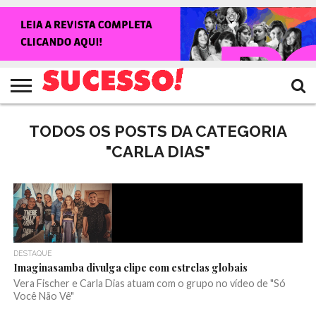
HOME
NOTÍCIAS
SHOWS
ENTREVISTAS
CLIQUES
RANKING
TV
REVISTA
CROWLEY
SUCESSO!
SUCESSO!
TODOS OS POSTS DA CATEGORIA
"CARLA DIAS"
DESTAQUE
Imaginasamba divulga clipe com estrelas globais
Vera Fischer e Carla Dias atuam com o grupo no vídeo de "Só
Você Não Vê"