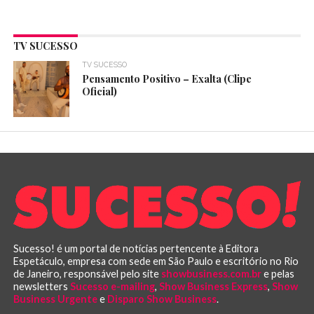
TV SUCESSO
TV SUCESSO
Pensamento Positivo – Exalta (Clipe
Oficial)
Sucesso! é um portal de notícias pertencente à Editora
Espetáculo, empresa com sede em São Paulo e escritório no Rio
de Janeiro, responsável pelo site
showbusiness.com.br
e pelas
newsletters
Sucesso e-mailing
,
Show Business Express
,
Show
Business Urgente
e
Disparo Show Business
.