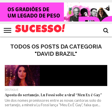
HOME
NOTÍCIAS
SHOWS
ENTREVISTAS
CLIQUES
RANKING
TV
REVISTA
CROWLEY
SUCESSO!
SUCESSO!
TODOS OS POSTS DA CATEGORIA
"DAVID BRAZIL"
DESTAQUE
Aposta do sertanejo, Lu Fossi sobe a viral “Meu Ex é Gay”
Um dos nomes promissores entre as novas cantoras solo do
sertanejo, a mineira Lu Fossi lança “Meu Ex É Gay”, faixa que...