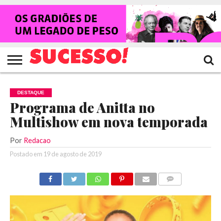
HOME
NOTÍCIAS
SHOWS
ENTREVISTAS
CLIQUES
RANKING
TV
REVISTA
CROWLEY
SUCESSO!
SUCESSO!
DESTAQUE
Programa de Anitta no
Multishow em nova temporada
Por
Redacao
Postado em
19 de agosto de 2019
COMENTÁRIOS