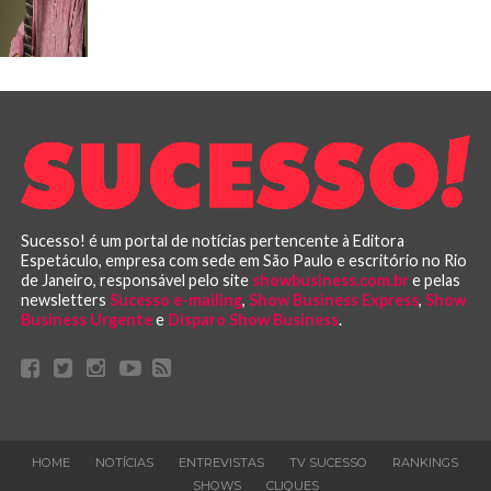
Sucesso! é um portal de notícias pertencente à Editora
Espetáculo, empresa com sede em São Paulo e escritório no Rio
de Janeiro, responsável pelo site
showbusiness.com.br
e pelas
newsletters
Sucesso e-mailing
,
Show Business Express
,
Show
Business Urgente
e
Disparo Show Business
.
HOME
NOTÍCIAS
ENTREVISTAS
TV SUCESSO
RANKINGS
SHOWS
CLIQUES