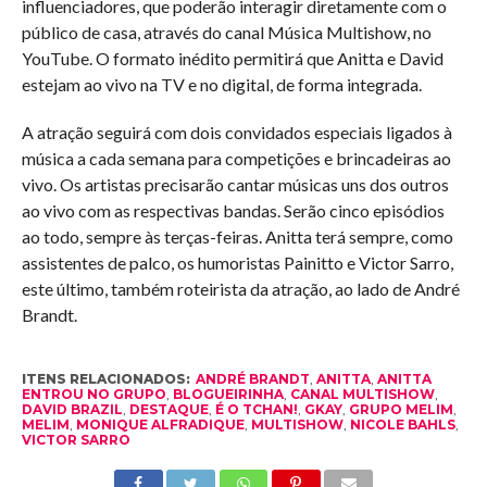
influenciadores, que poderão interagir diretamente com o
público de casa, através do canal Música Multishow, no
YouTube. O formato inédito permitirá que Anitta e David
estejam ao vivo na TV e no digital, de forma integrada.
A atração seguirá com dois convidados especiais ligados à
música a cada semana para competições e brincadeiras ao
vivo. Os artistas precisarão cantar músicas uns dos outros
ao vivo com as respectivas bandas. Serão cinco episódios
ao todo, sempre às terças-feiras. Anitta terá sempre, como
assistentes de palco, os humoristas Painitto e Victor Sarro,
este último, também roteirista da atração, ao lado de André
Brandt.
ITENS RELACIONADOS:
ANDRÉ BRANDT
,
ANITTA
,
ANITTA
ENTROU NO GRUPO
,
BLOGUEIRINHA
,
CANAL MULTISHOW
,
DAVID BRAZIL
,
DESTAQUE
,
É O TCHAN!
,
GKAY
,
GRUPO MELIM
,
MELIM
,
MONIQUE ALFRADIQUE
,
MULTISHOW
,
NICOLE BAHLS
,
VICTOR SARRO