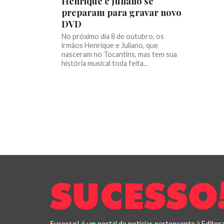
Henrique e Juliano se
preparam para gravar novo
DVD
No próximo dia 8 de outubro, os
irmãos Henrique e Juliano, que
nasceram no Tocantins, mas tem sua
história musical toda feita...
Sucesso! é um portal de notícias pertencente à Editor