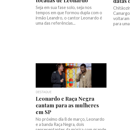
tocadas de Leonardo
datas 
Seja em sua fase solo, seja nos
Chitãozi
tempos em que formou dupla com o
Camargo 
irmão Leandro, o cantor Leonardo é
voltaram
uma das referências...
para uma 
DESTAQUE
Leonardo e Raça Negra
cantam para as mulheres
em SP
No próximo dia 8 de março, Leonardo
e a banda Raça Negra, dois
representantes da música com grande