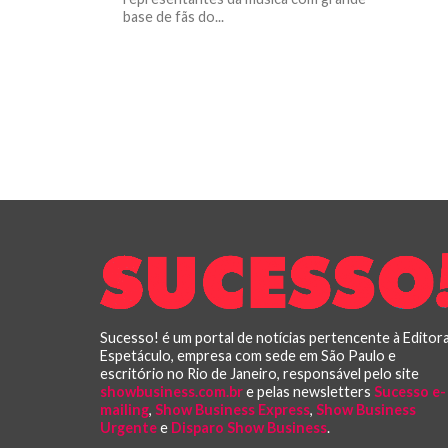
base de fãs do...
Sucesso! é um portal de notícias pertencente à Editor
Espetáculo, empresa com sede em São Paulo e
escritório no Rio de Janeiro, responsável pelo site
showbusiness.com.br
e pelas newsletters
Sucesso e-
mailing
,
Show Business Express
,
Show Business
Urgente
e
Disparo Show Business
.