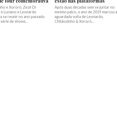
de tour comemorativa
estão nas plataformas
nho e Xororó, Zezé Di
Após duas décadas sem se juntar no
e Luciano e Leonardo
mesmo palco, o ano de 2019 marcou 
 a se reunir no ano passado
aguardada volta de Leonardo,
série de shows...
Chitãozinho & Xororó...