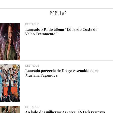
POPULAR
DESTAQUE
Lançado EP1 do álbum “Eduardo Costa do
Velho Testamento”
DESTAQUE
Lançada parceria de Diego e Arnaldo com
Mariana Fagundes
DESTAQUE
Ao lado de Guilherme Arantes, LS Jack regrava