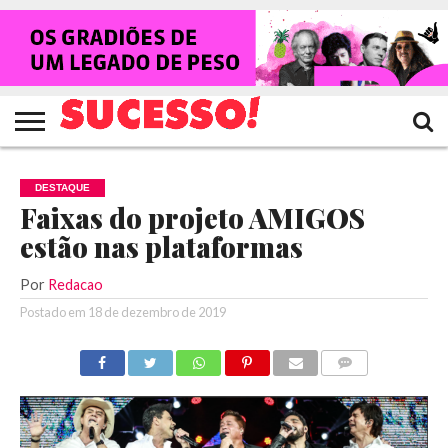
HOME
NOTÍCIAS
SHOWS
ENTREVISTAS
CLIQUES
RANKING
TV
REVISTA
CROWLEY
SUCESSO!
SUCESSO!
DESTAQUE
Faixas do projeto AMIGOS
estão nas plataformas
Por
Redacao
Postado em
18 de dezembro de 2019
COMENTÁRIOS