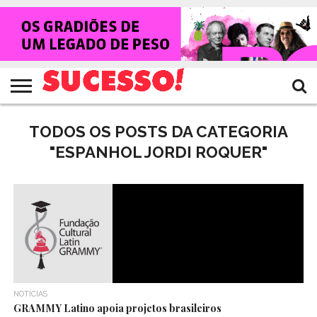
HOME
NOTÍCIAS
SHOWS
ENTREVISTAS
CLIQUES
RANKING
TV
REVISTA
CROWLEY
SUCESSO!
SUCESSO!
TODOS OS POSTS DA CATEGORIA
"ESPANHOL JORDI ROQUER"
NOTÍCIAS
GRAMMY Latino apoia projetos brasileiros