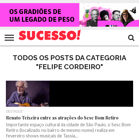
HOME
NOTÍCIAS
SHOWS
ENTREVISTAS
CLIQUES
RANKING
TV
REVISTA
CROWLEY
SUCESSO!
SUCESSO!
TODOS OS POSTS DA CATEGORIA
"FELIPE CORDEIRO"
DESTAQUE
Renato Teixeira entre as atrações do Sesc Bom Retiro
Importante espaço cultural da cidade de São Paulo, o Sesc Bom
Retiro (localizado no bairro de mesmo nome) realiza em
fevereiro shows musicais de Tassia...