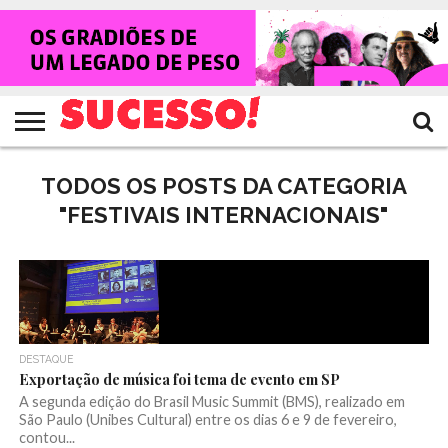
HOME
NOTÍCIAS
SHOWS
ENTREVISTAS
CLIQUES
RANKING
TV
REVISTA
CROWLEY
SUCESSO!
SUCESSO!
TODOS OS POSTS DA CATEGORIA
"FESTIVAIS INTERNACIONAIS"
DESTAQUE
Exportação de música foi tema de evento em SP
A segunda edição do Brasil Music Summit (BMS), realizado em
São Paulo (Unibes Cultural) entre os dias 6 e 9 de fevereiro,
contou...