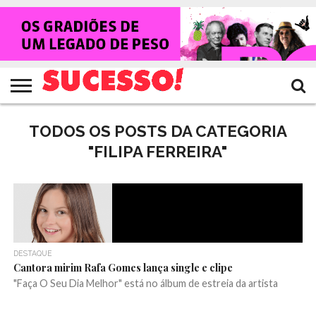
HOME
NOTÍCIAS
SHOWS
ENTREVISTAS
CLIQUES
RANKING
TV
REVISTA
CROWLEY
SUCESSO!
SUCESSO!
TODOS OS POSTS DA CATEGORIA
"FILIPA FERREIRA"
DESTAQUE
Cantora mirim Rafa Gomes lança single e clipe
"Faça O Seu Dia Melhor" está no álbum de estreia da artista