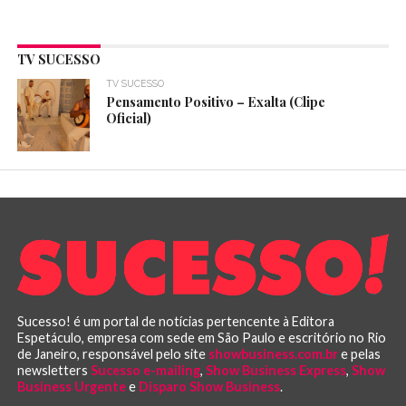
TV SUCESSO
TV SUCESSO
Pensamento Positivo – Exalta (Clipe
Oficial)
Sucesso! é um portal de notícias pertencente à Editora
Espetáculo, empresa com sede em São Paulo e escritório no Rio
de Janeiro, responsável pelo site
showbusiness.com.br
e pelas
newsletters
Sucesso e-mailing
,
Show Business Express
,
Show
Business Urgente
e
Disparo Show Business
.