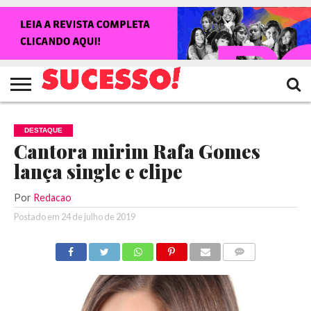
HOME
NOTÍCIAS
SHOWS
ENTREVISTAS
CLIQUES
RANKING
TV
REVISTA
CROWLEY
SUCESSO!
SUCESSO!
DESTAQUE
Cantora mirim Rafa Gomes
lança single e clipe
Por
Redacao
Postado em
24 de julho de 2019
COMENTÁRIOS