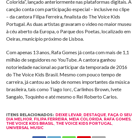
Colorida”, lançado anteriormente nas plataformas digitais. A
canção conta com participação especial – inclusive no clipe
– da cantora Filipa Ferreira, finalista do The Voice Kids
Portugal. As duas artistas gravaram o video no maior museu
à céu aberto da Europa, o Parque dos Poetas, localizado em
Oeiras, município próximo de Lisboa.
Com apenas 13 anos, Rafa Gomes já conta com mais de 1,1
milhão de seguidores no YouTube. A cantora ganhou
notoriedade nacional ao participar da temporada de 2016
do The Voice Kids Brasil. Mesmo com pouco tempo de
carreira, já cantou ao lado de nomes importantes da música
brasileira, tais como Tiago Iorc, Carlinhos Brown, Ivete
Sangalo, Toquinho e até mesmo o Rei Roberto Carlos.
ITENS RELACIONADOS:
DEIXE LEVAR
,
DESTAQUE
,
FAÇA O SEU
DIA MELHOR
,
FILIPA FERREIRA
,
MEIA COLORIDA
,
RAFA GOMES
,
THE VOICE KIDS BRASIL
,
THE VOICE KIDS PORTUGAL
,
UNIVERSAL MUSIC