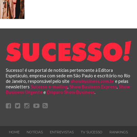
Sucesso! é um portal de notícias pertencente à Editora
Espetáculo, empresa com sede em São Paulo e escritório no Rio
de Janeiro, responsável pelo site
showbusiness.com.br
e pelas
newsletters
Sucesso e-mailing
,
Show Business Express
,
Show
Business Urgente
e
Disparo Show Business
.
HOME
NOTÍCIAS
ENTREVISTAS
TV SUCESSO
RANKINGS