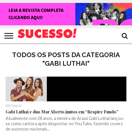
HOME
NOTÍCIAS
SHOWS
ENTREVISTAS
CLIQUES
RANKING
TV
REVISTA
CROWLEY
SUCESSO!
SUCESSO!
TODOS OS POSTS DA CATEGORIA
"GABI LUTHAI"
DESTAQUE
Gabi Luthai e duo Mar Aberto juntos em “Respire Fundo”
Atualmente com 28 anos, a mineira de Araxá Gabi Luthai lançou-
se como cantora após despontar no YouTube, fazendo covers
de sucessos nacionais...