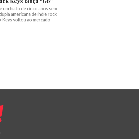
ack Keys lança “Go”
e um hiato de cinco anos sem
 dupla americana de indie rock
k Keys voltou ao mercado
a