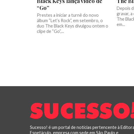
Black Keys lança vídeo de
The Bl
“Go”
Depois d
gravar, a
Prestes a iniciar a turnê do novo
The Blac
álbum “Let’s Rock”, em setembro, o
em...
duo The Black Keys divulgou ontem o
clipe de “Go”,...
Sucesso! é um portal de notícias pertencente à Editor
Espetáculo, empresa com sede em São Paulo e