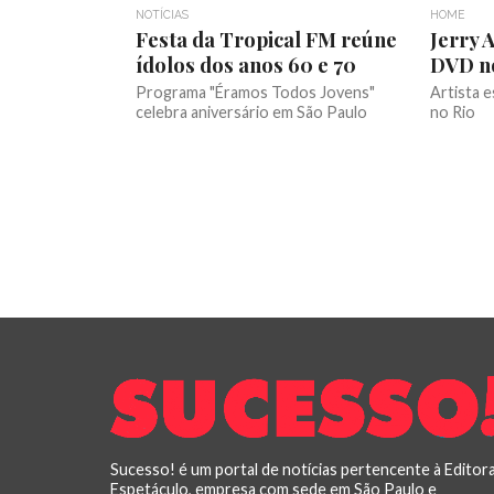
NOTÍCIAS
HOME
Festa da Tropical FM reúne
Jerry 
ídolos dos anos 60 e 70
DVD n
Programa "Éramos Todos Jovens"
Artista e
celebra aniversário em São Paulo
no Rio
Sucesso! é um portal de notícias pertencente à Editor
Espetáculo, empresa com sede em São Paulo e