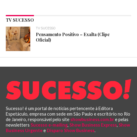
TV SUCESSO
TV SUCESSO
Pensamento Positivo – Exalta (Clipe
Oficial)
Sucesso! é um portal de notícias pertencente à Editora
Espetáculo, empresa com sede em São Paulo e escritório no Rio
de Janeiro, responsável pelo site
showbusiness.com.br
e pelas
newsletters
Sucesso e-mailing
,
Show Business Express
,
Show
Business Urgente
e
Disparo Show Business
.