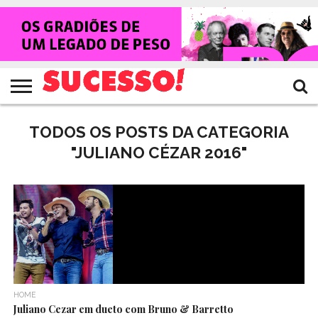
HOME
NOTÍCIAS
SHOWS
ENTREVISTAS
CLIQUES
RANKING
TV
REVISTA
CROWLEY
SUCESSO!
SUCESSO!
TODOS OS POSTS DA CATEGORIA
"JULIANO CÉZAR 2016"
HOME
Juliano Cezar em dueto com Bruno & Barretto