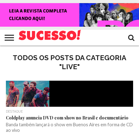
HOME
NOTÍCIAS
SHOWS
ENTREVISTAS
CLIQUES
RANKING
TV
REVISTA
CROWLEY
SUCESSO!
SUCESSO!
TODOS OS POSTS DA CATEGORIA
"LIVE"
DESTAQUE
Coldplay anuncia DVD com show no Brasil e documentário
Banda também lançará o show em Buenos Aires em forma de CD
ao vivo