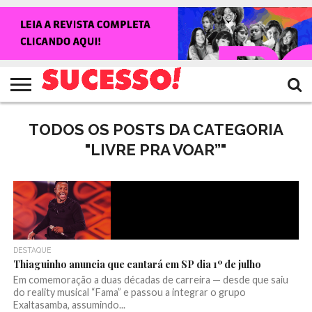
HOME
NOTÍCIAS
SHOWS
ENTREVISTAS
CLIQUES
RANKING
TV
REVISTA
CROWLEY
SUCESSO!
SUCESSO!
TODOS OS POSTS DA CATEGORIA
"LIVRE PRA VOAR”"
DESTAQUE
Thiaguinho anuncia que cantará em SP dia 1º de julho
Em comemoração a duas décadas de carreira — desde que saiu
do reality musical “Fama” e passou a integrar o grupo
Exaltasamba, assumindo...