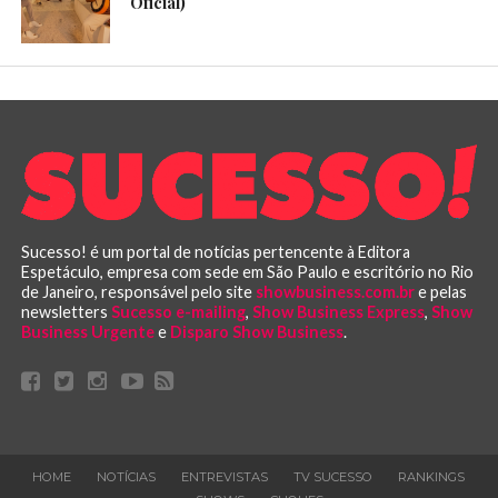
Oficial)
Sucesso! é um portal de notícias pertencente à Editora
Espetáculo, empresa com sede em São Paulo e escritório no Rio
de Janeiro, responsável pelo site
showbusiness.com.br
e pelas
newsletters
Sucesso e-mailing
,
Show Business Express
,
Show
Business Urgente
e
Disparo Show Business
.
HOME
NOTÍCIAS
ENTREVISTAS
TV SUCESSO
RANKINGS