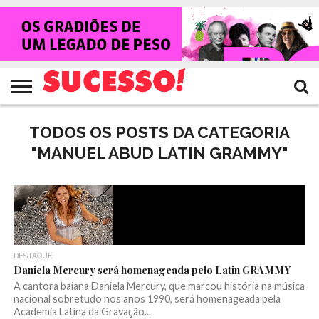
HOME
NOTÍCIAS
SHOWS
ENTREVISTAS
CLIQUES
RANKING
TV
REVISTA
CROWLEY
SUCESSO!
SUCESSO!
TODOS OS POSTS DA CATEGORIA
"MANUEL ABUD LATIN GRAMMY"
DESTAQUE
Daniela Mercury será homenageada pelo Latin GRAMMY
A cantora baiana Daniela Mercury, que marcou história na música
nacional sobretudo nos anos 1990, será homenageada pela
Academia Latina da Gravação...