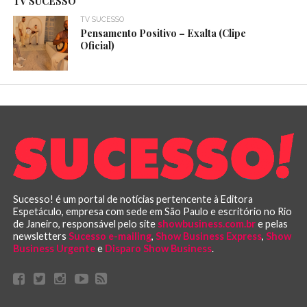
TV SUCESSO
TV SUCESSO
Pensamento Positivo – Exalta (Clipe
Oficial)
Sucesso! é um portal de notícias pertencente à Editora
Espetáculo, empresa com sede em São Paulo e escritório no Rio
de Janeiro, responsável pelo site
showbusiness.com.br
e pelas
newsletters
Sucesso e-mailing
,
Show Business Express
,
Show
Business Urgente
e
Disparo Show Business
.