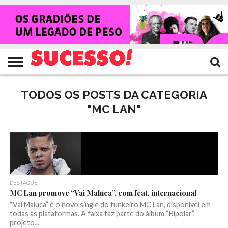
HOME
NOTÍCIAS
SHOWS
ENTREVISTAS
CLIQUES
RANKING
TV
REVISTA
CROWLEY
SUCESSO!
SUCESSO!
TODOS OS POSTS DA CATEGORIA
"MC LAN"
DESTAQUE
MC Lan promove “Vai Maluca”, com feat. internacional
“Vai Maluca” é o novo single do funkeiro MC Lan, disponível em
todas as plataformas. A faixa faz parte do álbum “Bipolar”,
projeto...