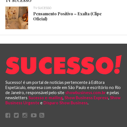
TV SUCESSO
TV SUCESSO
Pensamento Positivo – Exalta (Clipe
Oficial)
Sucesso! é um portal de notícias pertencente à Editora
Espetáculo, empresa com sede em São Paulo e escritório no Rio
de Janeiro, responsável pelo site
showbusiness.com.br
e pelas
newsletters
Sucesso e-mailing
,
Show Business Express
,
Show
Business Urgente
e
Disparo Show Business
.