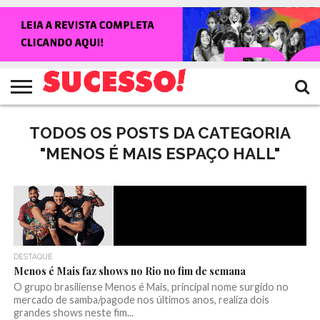
HOME
NOTÍCIAS
SHOWS
ENTREVISTAS
CLIQUES
RANKING
TV
REVISTA
CROWLEY
SUCESSO!
SUCESSO!
TODOS OS POSTS DA CATEGORIA
"MENOS É MAIS ESPAÇO HALL"
DESTAQUE
Menos é Mais faz shows no Rio no fim de semana
O grupo brasiliense Menos é Mais, principal nome surgido no
mercado de samba/pagode nos últimos anos, realiza dois
grandes shows neste fim...